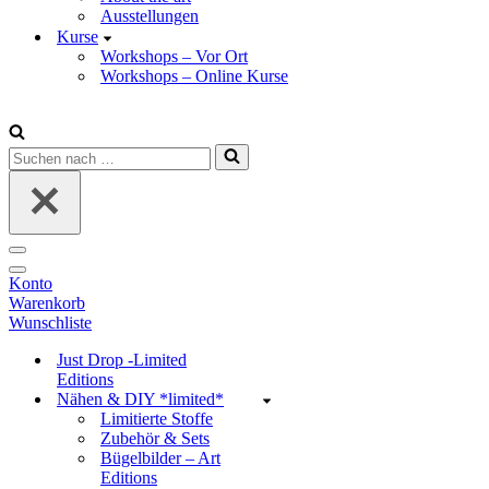
Ausstellungen
Kurse
Workshops – Vor Ort
Workshops – Online Kurse
Suchen
nach …
Navigations-
Menü
Navigations-
Konto
Menü
Warenkorb
Wunschliste
Just Drop -Limited
Editions
Nähen & DIY *limited*
Limitierte Stoffe
Zubehör & Sets
Bügelbilder – Art
Editions