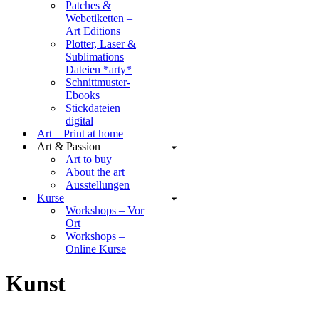
Patches &
Webetiketten –
Art Editions
Plotter, Laser &
Sublimations
Dateien *arty*
Schnittmuster-
Ebooks
Stickdateien
digital
Art – Print at home
Art & Passion
Art to buy
About the art
Ausstellungen
Kurse
Workshops – Vor
Ort
Workshops –
Online Kurse
Kunst