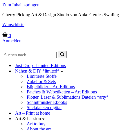
Zum Inhalt springen
Cherry Picking Art & Design Studio von Anke Gerdes Swafing
Wunschliste
Warenkorb
0
Anmelden
Suchen
nach …
Just Drop -Limited Editions
Nähen & DIY *limited*
Limitierte Stoffe
Zubehör & Sets
Bügelbilder – Art Editions
Patches & Webetiketten – Art Editions
Plotter, Laser & Sublimations Dateien *arty*
Schnittmuster-Ebooks
Stickdateien digital
Art – Print at home
Art & Passion
Art to buy
About the art