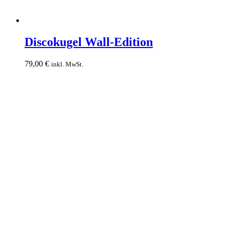
Discokugel
Wall-
Discokugel Wall-Edition
Edition
79,00
€
inkl. MwSt.