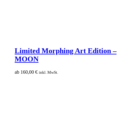
Limited
Morphing
Limited Morphing Art Edition –
Art
MOON
Edition
–
MOON
ab
160,00
€
inkl. MwSt.