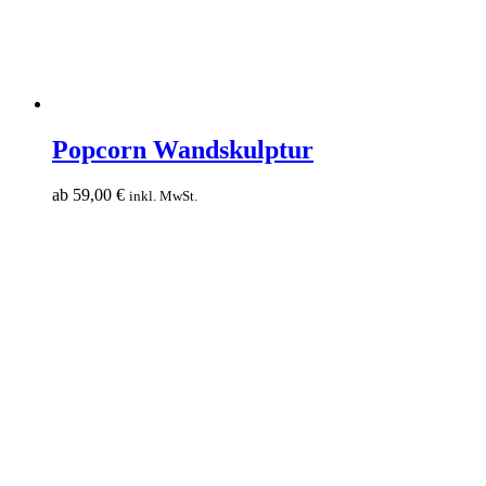
Popcorn
Wandskulptur
Popcorn Wandskulptur
ab
59,00
€
inkl. MwSt.