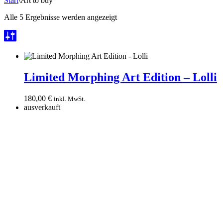
Start
\
Art to buy
Alle 5 Ergebnisse werden angezeigt
Limited
Morphing
Limited Morphing Art Edition – Lolli
Art
Edition
180,00
€
inkl. MwSt.
–
ausverkauft
Lolli