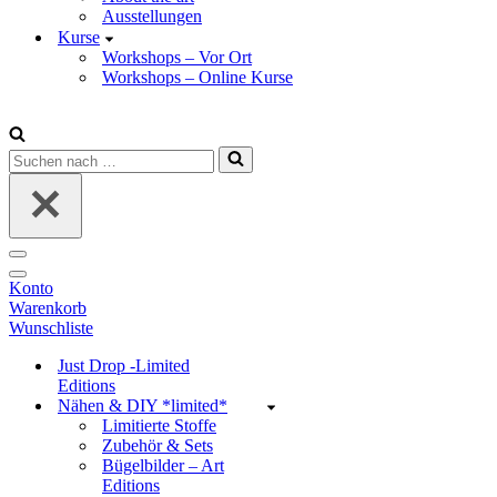
Ausstellungen
Kurse
Workshops – Vor Ort
Workshops – Online Kurse
Suchen
nach …
Navigations-
Menü
Navigations-
Konto
Menü
Warenkorb
Wunschliste
Just Drop -Limited
Editions
Nähen & DIY *limited*
Limitierte Stoffe
Zubehör & Sets
Bügelbilder – Art
Editions