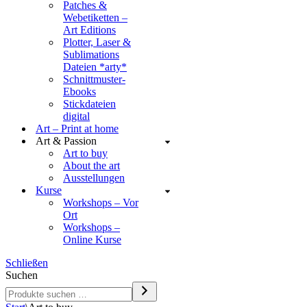
Patches &
Webetiketten –
Art Editions
Plotter, Laser &
Sublimations
Dateien *arty*
Schnittmuster-
Ebooks
Stickdateien
digital
Art – Print at home
Art & Passion
Art to buy
About the art
Ausstellungen
Kurse
Workshops – Vor
Ort
Workshops –
Online Kurse
Schließen
Suchen