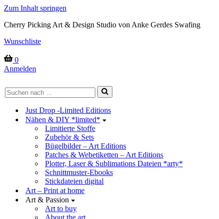
Zum Inhalt springen
Cherry Picking Art & Design Studio von Anke Gerdes Swafing
Wunschliste
Warenkorb
0
Anmelden
Suchen
nach …
Just Drop -Limited Editions
Nähen & DIY *limited*
Limitierte Stoffe
Zubehör & Sets
Bügelbilder – Art Editions
Patches & Webetiketten – Art Editions
Plotter, Laser & Sublimations Dateien *arty*
Schnittmuster-Ebooks
Stickdateien digital
Art – Print at home
Art & Passion
Art to buy
About the art