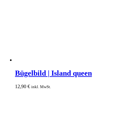
Bügelbild
|
Bügelbild | Island queen
Island
queen
12,90
€
inkl. MwSt.