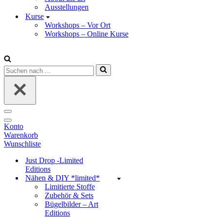
Ausstellungen
Kurse
Workshops – Vor Ort
Workshops – Online Kurse
Suchen
nach …
Navigations-
Menü
Navigations-
Konto
Menü
Warenkorb
Wunschliste
Just Drop -Limited
Editions
Nähen & DIY *limited*
Limitierte Stoffe
Zubehör & Sets
Bügelbilder – Art
Editions