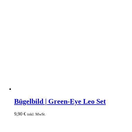
Bügelbild
|
Bügelbild | Green-Eye Leo Set
Green-
Eye
9,90
€
inkl. MwSt.
Leo
Set