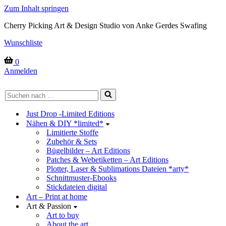
Zum Inhalt springen
Cherry Picking Art & Design Studio von Anke Gerdes Swafing
Wunschliste
Warenkorb
0
Anmelden
Suchen
nach …
Just Drop -Limited Editions
Nähen & DIY *limited*
Limitierte Stoffe
Zubehör & Sets
Bügelbilder – Art Editions
Patches & Webetiketten – Art Editions
Plotter, Laser & Sublimations Dateien *arty*
Schnittmuster-Ebooks
Stickdateien digital
Art – Print at home
Art & Passion
Art to buy
About the art