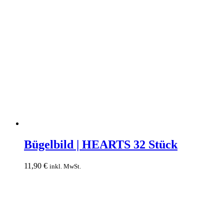
Bügelbild
|
Bügelbild | HEARTS 32 Stück
HEARTS
32
11,90
€
inkl. MwSt.
Stück