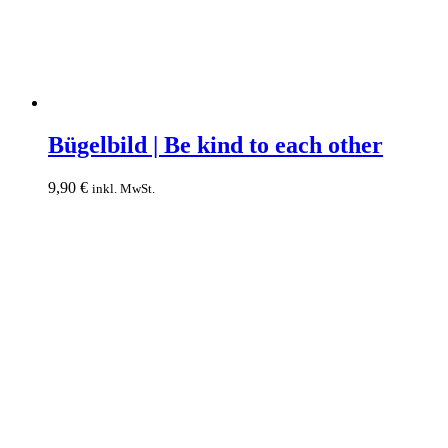
Bügelbild
|
Bügelbild | Be kind to each other
Be
kind
9,90
€
inkl. MwSt.
to
each
other