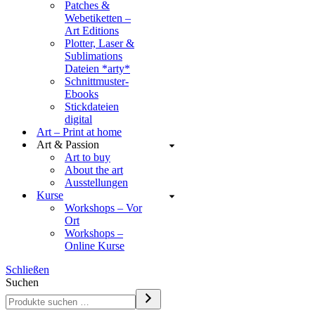
Patches &
Webetiketten –
Art Editions
Plotter, Laser &
Sublimations
Dateien *arty*
Schnittmuster-
Ebooks
Stickdateien
digital
Art – Print at home
Art & Passion
Art to buy
About the art
Ausstellungen
Kurse
Workshops – Vor
Ort
Workshops –
Online Kurse
Schließen
Suchen