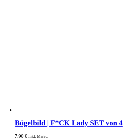
Bügelbild
|
Bügelbild | F*CK Lady SET von 4
F*CK
Lady
7,90
€
inkl. MwSt.
SET