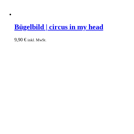
Bügelbild
|
Bügelbild | circus in my head
circus
in
9,90
€
inkl. MwSt.
my
head