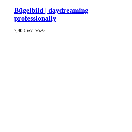
Bügelbild
|
Bügelbild | daydreaming
daydreaming
professionally
professionally
7,90
€
inkl. MwSt.