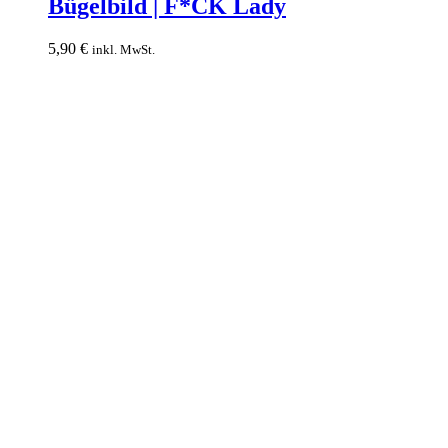
Bügelbild | F*CK Lady
F*CK
Lady
5,90
€
inkl. MwSt.