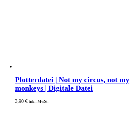
Plotterdatei
|
Plotterdatei | Not my circus, not my
Not
monkeys | Digitale Datei
my
circus,
not
3,90
€
inkl. MwSt.
my
monkeys
|
Digitale
Datei