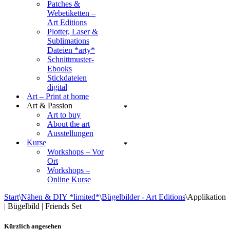
Patches &
Webetiketten –
Art Editions
Plotter, Laser &
Sublimations
Dateien *arty*
Schnittmuster-
Ebooks
Stickdateien
digital
Art – Print at home
Art & Passion
Art to buy
About the art
Ausstellungen
Kurse
Workshops – Vor
Ort
Workshops –
Online Kurse
Start
\
Nähen & DIY *limited*
\
Bügelbilder - Art Editions
\
Applikation
| Bügelbild | Friends Set
Kürzlich angesehen