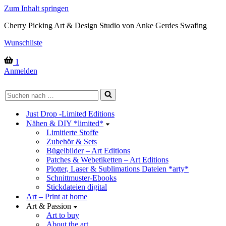
Zum Inhalt springen
Cherry Picking Art & Design Studio von Anke Gerdes Swafing
Wunschliste
Warenkorb
1
Anmelden
Suchen
nach …
Just Drop -Limited Editions
Nähen & DIY *limited*
Limitierte Stoffe
Zubehör & Sets
Bügelbilder – Art Editions
Patches & Webetiketten – Art Editions
Plotter, Laser & Sublimations Dateien *arty*
Schnittmuster-Ebooks
Stickdateien digital
Art – Print at home
Art & Passion
Art to buy
About the art