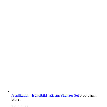
Applikation | Bügelbild | Eis am Stiel 3er Set
9,90
€
inkl.
MwSt.