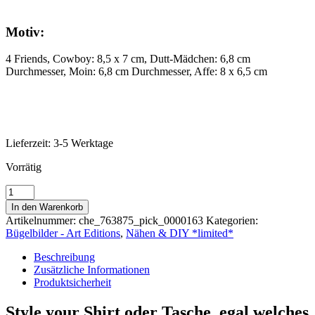
Motiv:
4 Friends, Cowboy: 8,5 x 7 cm, Dutt-Mädchen: 6,8 cm
Durchmesser, Moin: 6,8 cm Durchmesser, Affe: 8 x 6,5 cm
Lieferzeit:
3-5 Werktage
Vorrätig
Applikation
|
In den Warenkorb
Bügelbild
Artikelnummer:
che_763875_pick_0000163
Kategorien:
|
Bügelbilder - Art Editions
,
Nähen & DIY *limited*
Friends
Set
Beschreibung
Menge
Zusätzliche Informationen
Produktsicherheit
Style your Shirt oder Tasche, egal welches