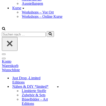
Ausstellungen
Kurse
Workshops – Vor Ort
Workshops – Online Kurse
Suchen
nach …
Navigations-
Menü
Navigations-
Konto
Menü
Warenkorb
Wunschliste
Just Drop -Limited
Editions
Nähen & DIY *limited*
Limitierte Stoffe
Zubehör & Sets
Bügelbilder – Art
Editions