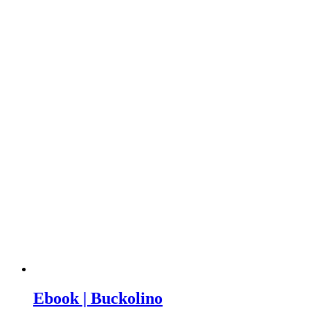
Ebook
|
Ebook | Buckolino
Buckolino