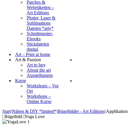
Patches &
Webetiketten –
Art Editions
Plotter, Laser &
Sublimations
Dateien *arty*
Schnittmuster-
Ebooks
Stickdateien
digital
Art – Print at home
Art & Passion
Art to buy
About the art
Ausstellungen
Kurse
Workshops – Vor
Ort
Workshops –
Online Kurse
Start
\
Nähen & DIY *limited*
\
Bügelbilder - Art Editions
\
Applikation
| Bügelbild |Yoga Love