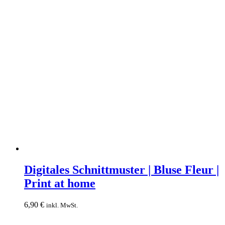
Digitales
Schnittmuster
Digitales Schnittmuster | Bluse Fleur |
|
Print at home
Bluse
Fleur
|
6,90
€
inkl. MwSt.
Print
at