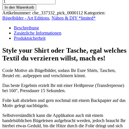
Applikation
|
In den Warenkorb
Bügelbild
Artikelnummer:
che_337332_pick_0000112
Kategorien:
|Yoga
Bügelbilder - Art Editions
,
Nähen & DIY *limited*
Love
Menge
Beschreibung
Zusätzliche Informationen
Produktsicherheit
Style your Shirt oder Tasche, egal welches
Textil du verzieren willst, mach es!
Coole Motive als Bügelbilder, sodass Ihr Eure Shirts, Taschen,
Beutel etc. aufpeppen und verschönern könnt.
Das beste Ergebnis erzielt Ihr mit einer Heißpresse (Transferpresse)
bei 160°, Pressdauer 15 Sekunden.
Folie kalt abziehen und gern nochmal mit einem Backpapier auf das
Motiv gelegt nachbügeln.
Selbstverständlich kann die Applikation auch mit einem
handelsüblichen Bügeleisen aufgebracht werden, jedoch braucht Ihr
hierbei etwas Geduld, bis die Hitze durch die Folie dringt und sich