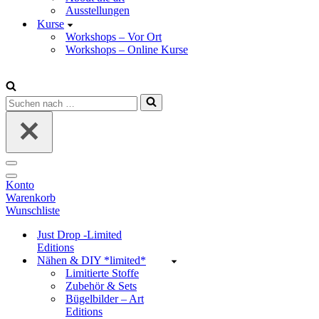
Ausstellungen
Kurse
Workshops – Vor Ort
Workshops – Online Kurse
Suchen
nach …
Navigations-
Menü
Navigations-
Konto
Menü
Warenkorb
Wunschliste
Just Drop -Limited
Editions
Nähen & DIY *limited*
Limitierte Stoffe
Zubehör & Sets
Bügelbilder – Art
Editions