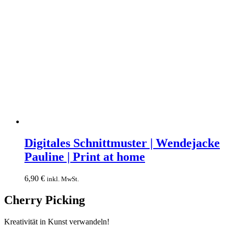
Digitales
Schnittmuster
Digitales Schnittmuster | Wendejacke
|
Pauline | Print at home
Wendejacke
Pauline
|
6,90
€
inkl. MwSt.
Print
at
Cherry Picking
home
Kreativität in Kunst verwandeln!