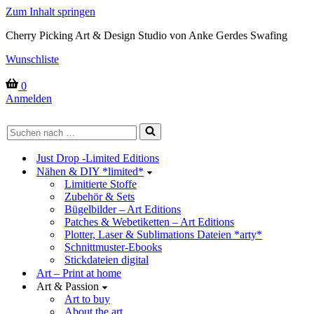
Zum Inhalt springen
Cherry Picking Art & Design Studio von Anke Gerdes Swafing
Wunschliste
Warenkorb
0
Anmelden
Suchen
nach …
Just Drop -Limited Editions
Nähen & DIY *limited*
Limitierte Stoffe
Zubehör & Sets
Bügelbilder – Art Editions
Patches & Webetiketten – Art Editions
Plotter, Laser & Sublimations Dateien *arty*
Schnittmuster-Ebooks
Stickdateien digital
Art – Print at home
Art & Passion
Art to buy
About the art