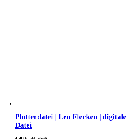
Plotterdatei
|
Plotterdatei | Leo Flecken | digitale
Leo
Datei
Flecken
|
digitale
4,90
€
inkl. MwSt.