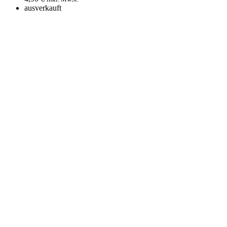
Datei
ausverkauft