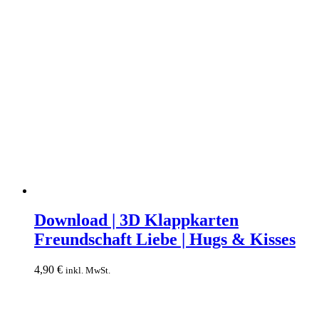
Download
|
Download | 3D Klappkarten
3D
Freundschaft Liebe | Hugs & Kisses
Klappkarten
Freundschaft
Liebe
4,90
€
inkl. MwSt.
|
Hugs
&
Kisses