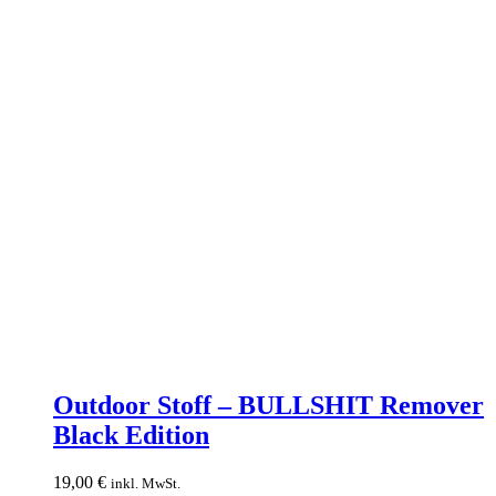
Outdoor
Stoff
Outdoor Stoff – BULLSHIT Remover
–
Black Edition
BULLSHIT
Remover
Black
19,00
€
inkl. MwSt.