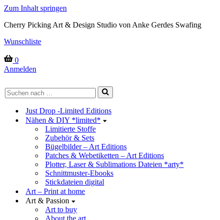
Zum Inhalt springen
Cherry Picking Art & Design Studio von Anke Gerdes Swafing
Wunschliste
Warenkorb
0
Anmelden
Suchen
nach …
Just Drop -Limited Editions
Nähen & DIY *limited*
Limitierte Stoffe
Zubehör & Sets
Bügelbilder – Art Editions
Patches & Webetiketten – Art Editions
Plotter, Laser & Sublimations Dateien *arty*
Schnittmuster-Ebooks
Stickdateien digital
Art – Print at home
Art & Passion
Art to buy
About the art