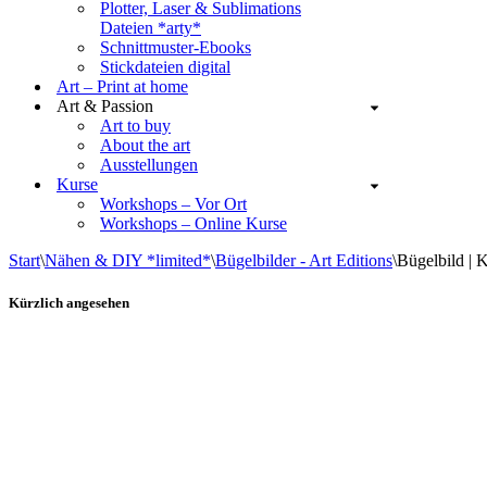
Plotter, Laser & Sublimations
Dateien *arty*
Schnittmuster-Ebooks
Stickdateien digital
Art – Print at home
Art & Passion
Art to buy
About the art
Ausstellungen
Kurse
Workshops – Vor Ort
Workshops – Online Kurse
Start
\
Nähen & DIY *limited*
\
Bügelbilder - Art Editions
\
Bügelbild | 
Kürzlich angesehen