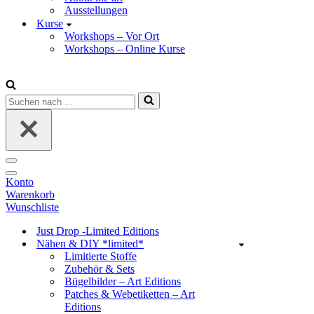
Ausstellungen
Kurse
Workshops – Vor Ort
Workshops – Online Kurse
Suchen
nach …
Navigations-
Menü
Navigations-
Konto
Menü
Warenkorb
Wunschliste
Just Drop -Limited Editions
Nähen & DIY *limited*
Limitierte Stoffe
Zubehör & Sets
Bügelbilder – Art Editions
Patches & Webetiketten – Art
Editions