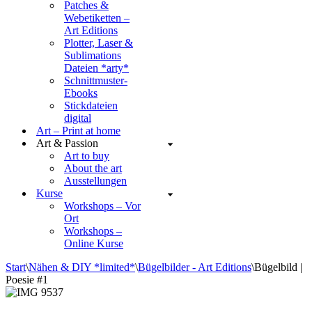
Patches &
Webetiketten –
Art Editions
Plotter, Laser &
Sublimations
Dateien *arty*
Schnittmuster-
Ebooks
Stickdateien
digital
Art – Print at home
Art & Passion
Art to buy
About the art
Ausstellungen
Kurse
Workshops – Vor
Ort
Workshops –
Online Kurse
Start
\
Nähen & DIY *limited*
\
Bügelbilder - Art Editions
\
Bügelbild |
Poesie #1