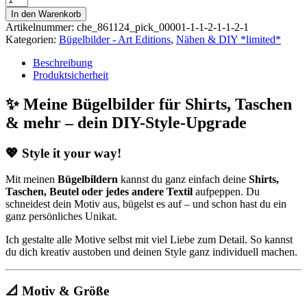
|
In den Warenkorb
Poesie
Artikelnummer:
che_861124_pick_00001-1-1-2-1-1-2-1
#1
Kategorien:
Bügelbilder - Art Editions
,
Nähen & DIY *limited*
Menge
Beschreibung
Produktsicherheit
✨ Meine Bügelbilder für Shirts, Taschen
& mehr – dein DIY-Style-Upgrade
💖 Style it your way!
Mit meinen
Bügelbildern
kannst du ganz einfach deine
Shirts,
Taschen, Beutel oder jedes andere Textil
aufpeppen. Du
schneidest dein Motiv aus, bügelst es auf – und schon hast du ein
ganz persönliches Unikat.
Ich gestalte alle Motive selbst mit viel Liebe zum Detail. So kannst
du dich kreativ austoben und deinen Style ganz individuell machen.
📐 Motiv & Größe