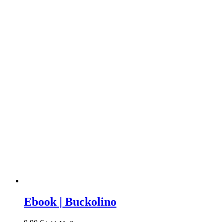
Ebook
|
Ebook | Buckolino
Buckolino