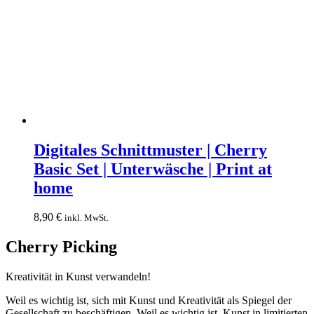
Digitales
Schnittmuster
Digitales Schnittmuster | Cherry
|
Basic Set | Unterwäsche | Print at
Cherry
Basic
home
Set
|
8,90
€
inkl. MwSt.
Unterwäsche
|
Cherry Picking
Print
at
home
Kreativität in Kunst verwandeln!
Weil es wichtig ist, sich mit Kunst und Kreativität als Spiegel der
Gesellschaft zu beschäftigen. Weil es wichtig ist, Kunst in limitierten