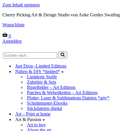
Zum Inhalt springen
Cherry Picking Art & Design Studio von Anke Gerdes Swafing
Wunschliste
Warenkorb
0
Anmelden
Suchen
nach …
Just Drop -Limited Editions
Nähen & DIY *limited*
Limitierte Stoffe
Zubehör & Sets
Bügelbilder – Art Editions
Patches & Webetiketten – Art Editions
Plotter, Laser & Sublimations Dateien *arty*
Schnittmuster-Ebooks
Stickdateien digital
Art – Print at home
Art & Passion
Art to buy
About the art