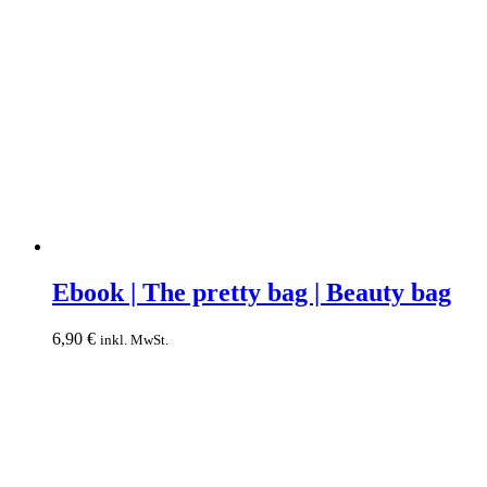
Ebook
|
Ebook | The pretty bag | Beauty bag
The
pretty
6,90
€
inkl. MwSt.
bag
|
Beauty
bag