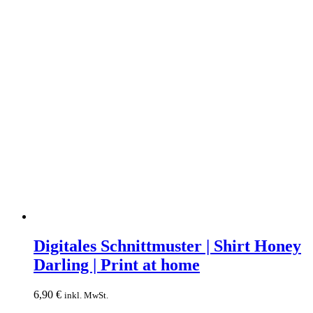
Digitales
Schnittmuster
Digitales Schnittmuster | Shirt Honey
|
Darling | Print at home
Shirt
Honey
Darling
6,90
€
inkl. MwSt.
|