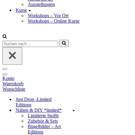
Ausstellungen
Kurse
Workshops – Vor Ort
Workshops – Online Kurse
Suchen
nach …
Navigations-
Menü
Navigations-
Konto
Menü
Warenkorb
Wunschliste
Just Drop -Limited
Editions
Nähen & DIY *limited*
Limitierte Stoffe
Zubehör & Sets
Bügelbilder – Art
Editions