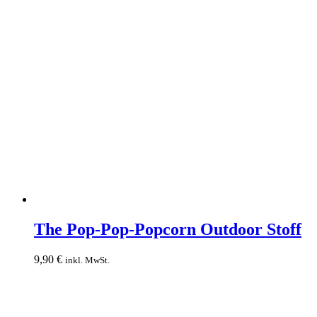
The
Pop-
The Pop-Pop-Popcorn Outdoor Stoff
Pop-
Popcorn
9,90
€
inkl. MwSt.
Outdoor
Stoff