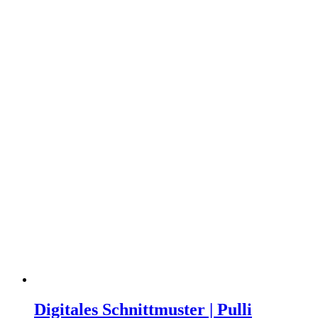
Digitales
Schnittmuster
Digitales Schnittmuster | Pulli
|