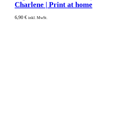
Charlene | Print at home
Pulli
Charlene
|
6,90
€
inkl. MwSt.
Print
at
home