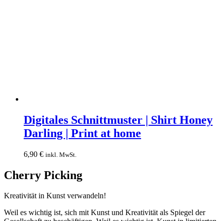
Digitales
Schnittmuster
Digitales Schnittmuster | Shirt Honey
|
Darling | Print at home
Shirt
Honey
Darling
6,90
€
inkl. MwSt.
|
Print
Cherry Picking
at
home
Kreativität in Kunst verwandeln!
Weil es wichtig ist, sich mit Kunst und Kreativität als Spiegel der