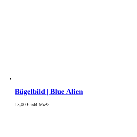
Bügelbild
|
Bügelbild | Blue Alien
Blue
Alien
13,00
€
inkl. MwSt.