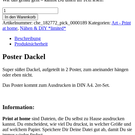
Print
at
In den Warenkorb
home
Artikelnummer:
che_182772_pick_0000189
Kategorien:
Art - Print
|
at home
,
Nähen & DIY *limited*
Poster
Dackel
Beschreibung
Menge
Produktsicherheit
Poster Dackel
Super süßer Dackel, aufgeteilt in 2 Poster, zum aneinander hängen
oder eben nicht.
Das Poster kommt zum Ausdrucken in DIN A4. 2er-Set.
Information:
Print at home
sind Dateien, die Du selbst zu Hause ausdrucken
kannst. Du entscheidest, wie viel Du druckst, in welcher Größe und
auf welchem Papier. Speichere Dir Deine Datei gut ab, damit Du sie
immer wieder findest.