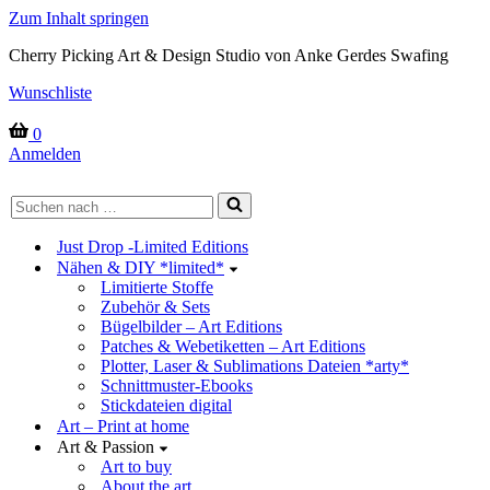
Zum Inhalt springen
Cherry Picking Art & Design Studio von Anke Gerdes Swafing
Wunschliste
Warenkorb
0
Anmelden
Suchen
nach …
Just Drop -Limited Editions
Nähen & DIY *limited*
Limitierte Stoffe
Zubehör & Sets
Bügelbilder – Art Editions
Patches & Webetiketten – Art Editions
Plotter, Laser & Sublimations Dateien *arty*
Schnittmuster-Ebooks
Stickdateien digital
Art – Print at home
Art & Passion
Art to buy
About the art