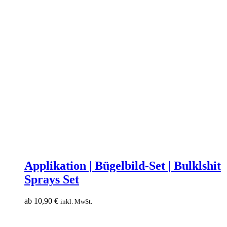
Applikation
|
Applikation | Bügelbild-Set | Bulklshit
Bügelbild-
Sprays Set
Set
|
Bulklshit
ab
10,90
€
inkl. MwSt.
Sprays
Set