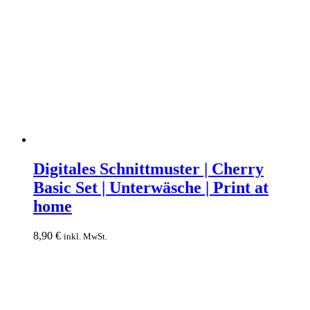
Digitales
Schnittmuster
Digitales Schnittmuster | Cherry
|
Basic Set | Unterwäsche | Print at
Cherry
Basic
home
Set
|
8,90
€
inkl. MwSt.
Unterwäsche
|
Print
at
home