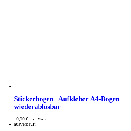
Stickerbogen
|
Stickerbogen | Aufkleber A4-Bogen
Aufkleber
wiederablösbar
A4-
Bogen
wiederablösbar
10,90
€
inkl. MwSt.
ausverkauft