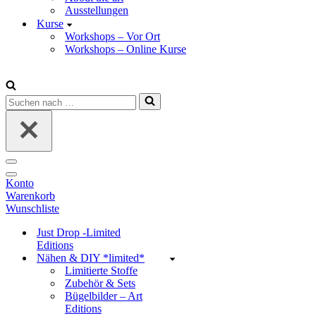
Ausstellungen
Kurse
Workshops – Vor Ort
Workshops – Online Kurse
Suchen
nach …
Navigations-
Menü
Navigations-
Konto
Menü
Warenkorb
Wunschliste
Just Drop -Limited
Editions
Nähen & DIY *limited*
Limitierte Stoffe
Zubehör & Sets
Bügelbilder – Art
Editions