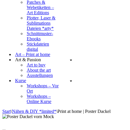
Patches &
Webetiketten –
Art Editions
Plotter, Laser &
Sublimations
Dateien *arty*
Schnittmuster-
Ebooks
Stickdateien
digital
Art – Print at home
Art & Passion
Art to buy
About the art
Ausstellungen
Kurse
Workshops – Vor
Ort
Workshops –
Online Kurse
Start
\
Nähen & DIY *limited*
\
Print at home | Poster Dackel