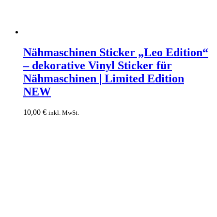
Nähmaschinen
Sticker
Nähmaschinen Sticker „Leo Edition“
„Leo
– dekorative Vinyl Sticker für
Edition“
–
Nähmaschinen | Limited Edition
dekorative
NEW
Vinyl
Sticker
für
10,00
€
inkl. MwSt.
Nähmaschinen
|
Limited
Edition
NEW