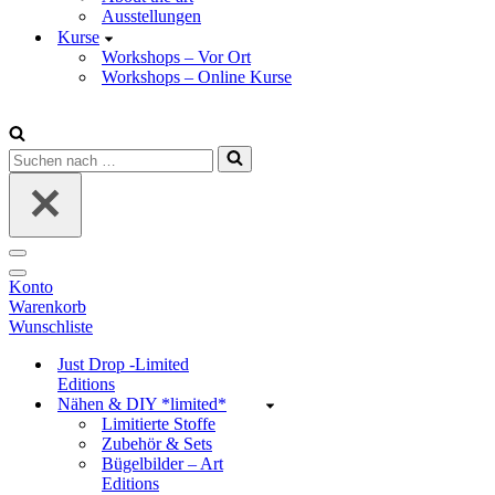
Ausstellungen
Kurse
Workshops – Vor Ort
Workshops – Online Kurse
Suchen
nach …
Navigations-
Menü
Navigations-
Konto
Menü
Warenkorb
Wunschliste
Just Drop -Limited
Editions
Nähen & DIY *limited*
Limitierte Stoffe
Zubehör & Sets
Bügelbilder – Art
Editions