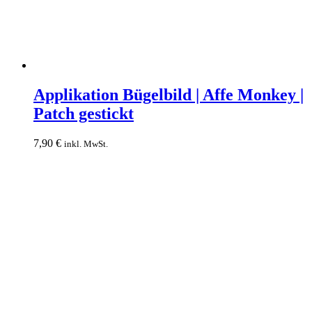
Applikation
Bügelbild
Applikation Bügelbild | Affe Monkey |
|
Patch gestickt
Affe
Monkey
|
7,90
€
inkl. MwSt.
Patch
gestickt