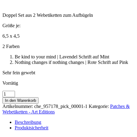
Doppel Set aus 2 Webetiketten zum Aufbügeln
Größe je:
6,5 x 4,5
2 Farben
Be kind to your mind | Lavendel Schrift auf Mint
Nothing changes if nothing changes | Rote Schrift auf Pink
Sehr fein gewebt
Vorrätig
Weblabel
Set
In den Warenkorb
|
Artikelnummer:
che_957178_pick_00001-1
Kategorie:
Patches &
Be
Webetiketten - Art Editions
Kind
+
Beschreibung
Nothing
Produktsicherheit
changes