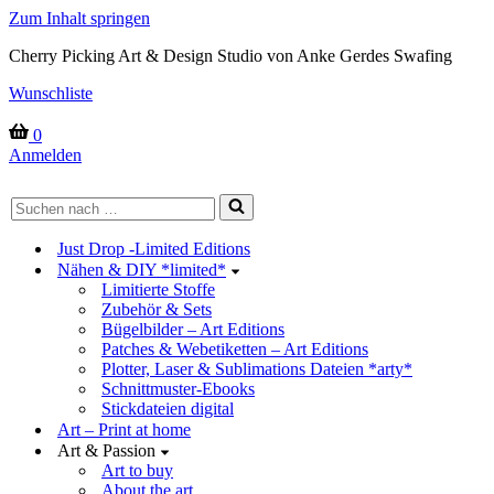
Zum Inhalt springen
Cherry Picking Art & Design Studio von Anke Gerdes Swafing
Wunschliste
Warenkorb
0
Anmelden
Suchen
nach …
Just Drop -Limited Editions
Nähen & DIY *limited*
Limitierte Stoffe
Zubehör & Sets
Bügelbilder – Art Editions
Patches & Webetiketten – Art Editions
Plotter, Laser & Sublimations Dateien *arty*
Schnittmuster-Ebooks
Stickdateien digital
Art – Print at home
Art & Passion
Art to buy
About the art