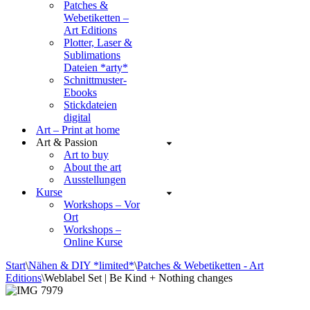
Patches &
Webetiketten –
Art Editions
Plotter, Laser &
Sublimations
Dateien *arty*
Schnittmuster-
Ebooks
Stickdateien
digital
Art – Print at home
Art & Passion
Art to buy
About the art
Ausstellungen
Kurse
Workshops – Vor
Ort
Workshops –
Online Kurse
Start
\
Nähen & DIY *limited*
\
Patches & Webetiketten - Art
Editions
\
Weblabel Set | Be Kind + Nothing changes