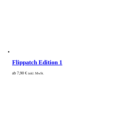
Flippatch
Edition
Flippatch Edition 1
1
ab
7,90
€
inkl. MwSt.