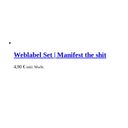
Weblabel
Set
Weblabel Set | Manifest the shit
|
Manifest
4,90
€
inkl. MwSt.
the
shit