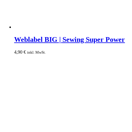
Weblabel
BIG
Weblabel BIG | Sewing Super Power
|
Sewing
4,90
€
inkl. MwSt.
Super
Power