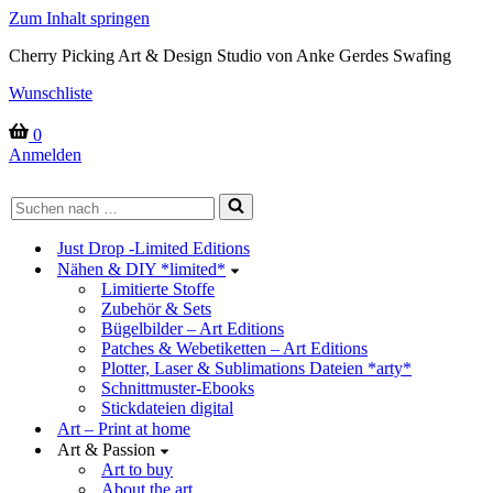
Zum Inhalt springen
Cherry Picking Art & Design Studio von Anke Gerdes Swafing
Wunschliste
Warenkorb
0
Anmelden
Suchen
nach …
Just Drop -Limited Editions
Nähen & DIY *limited*
Limitierte Stoffe
Zubehör & Sets
Bügelbilder – Art Editions
Patches & Webetiketten – Art Editions
Plotter, Laser & Sublimations Dateien *arty*
Schnittmuster-Ebooks
Stickdateien digital
Art – Print at home
Art & Passion
Art to buy
About the art