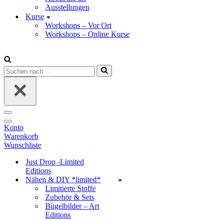
Ausstellungen
Kurse
Workshops – Vor Ort
Workshops – Online Kurse
Suchen
nach …
Navigations-
Menü
Navigations-
Konto
Menü
Warenkorb
Wunschliste
Just Drop -Limited
Editions
Nähen & DIY *limited*
Limitierte Stoffe
Zubehör & Sets
Bügelbilder – Art
Editions