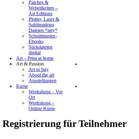
Patches &
Webetiketten –
Art Editions
Plotter, Laser &
Sublimations
Dateien *arty*
Schnittmuster-
Ebooks
Stickdateien
digital
Art – Print at home
Art & Passion
Art to buy
About the art
Ausstellungen
Kurse
Workshops – Vor
Ort
Workshops –
Online Kurse
Registrierung für Teilnehmer