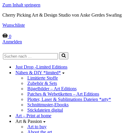
Zum Inhalt springen
Cherry Picking Art & Design Studio von Anke Gerdes Swafing
Wunschliste
Warenkorb
0
Anmelden
Suchen
nach …
Just Drop -Limited Editions
Nähen & DIY *limited*
Limitierte Stoffe
Zubehör & Sets
Bügelbilder – Art Editions
Patches & Webetiketten – Art Editions
Plotter, Laser & Sublimations Dateien *arty*
Schnittmuster-Ebooks
Stickdateien digital
Art – Print at home
Art & Passion
Art to buy
About the art