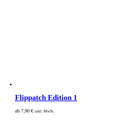
Flippatch
Edition
Flippatch Edition 1
1
ab
7,90
€
inkl. MwSt.