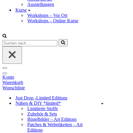
Ausstellungen
Kurse
Workshops – Vor Ort
Workshops – Online Kurse
Suchen
nach …
Navigations-
Menü
Navigations-
Konto
Menü
Warenkorb
Wunschliste
Just Drop -Limited Editions
Nähen & DIY *limited*
Limitierte Stoffe
Zubehör & Sets
Bügelbilder – Art Editions
Patches & Webetiketten – Art
Editions