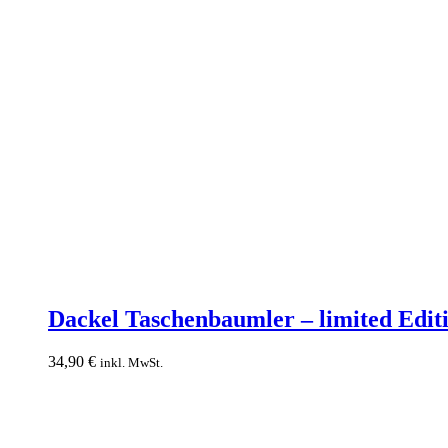
Dackel
Taschenbaumler
Dackel Taschenbaumler – limited Edit
–
limited
34,90
€
inkl. MwSt.
Edition