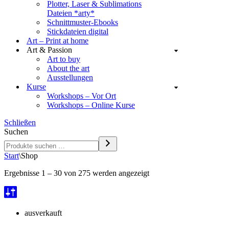
Plotter, Laser & Sublimations
Dateien *arty*
Schnittmuster-Ebooks
Stickdateien digital
Art – Print at home
Art & Passion
Art to buy
About the art
Ausstellungen
Kurse
Workshops – Vor Ort
Workshops – Online Kurse
Schließen
Suchen
Start
\
Shop
Ergebnisse 1 – 30 von 275 werden angezeigt
ausverkauft