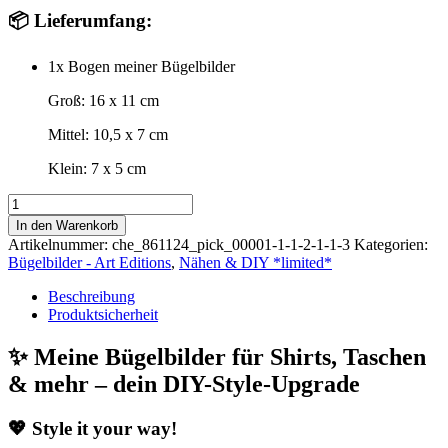
📦 Lieferumfang:
1x Bogen meiner Bügelbilder
Groß: 16 x 11 cm
Mittel: 10,5 x 7 cm
Klein: 7 x 5 cm
Bügelbild
|
In den Warenkorb
Disco
Artikelnummer:
che_861124_pick_00001-1-1-2-1-1-3
Kategorien:
Cowboy
Bügelbilder - Art Editions
,
Nähen & DIY *limited*
Set
Menge
Beschreibung
Produktsicherheit
✨ Meine Bügelbilder für Shirts, Taschen
& mehr – dein DIY-Style-Upgrade
💖 Style it your way!