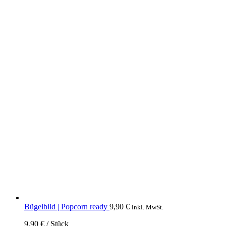
Bügelbild | Popcorn ready
9,90
€
inkl. MwSt.
9,90
€
/
Stück