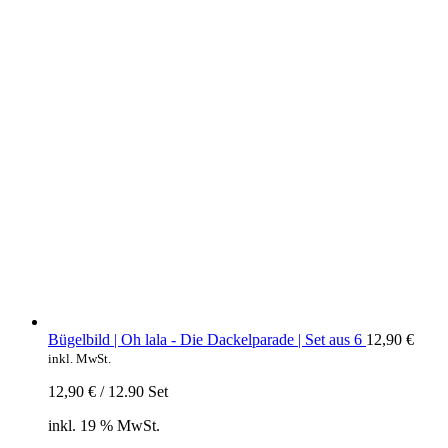
Bügelbild | Oh lala - Die Dackelparade | Set aus 6
12,90
€
inkl. MwSt.
12,90
€
/
12.90
Set
inkl. 19 % MwSt.