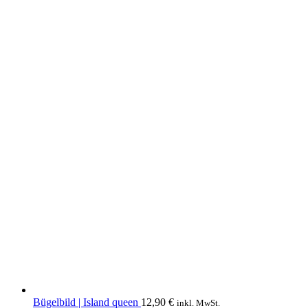
Bügelbild | Island queen
12,90
€
inkl. MwSt.