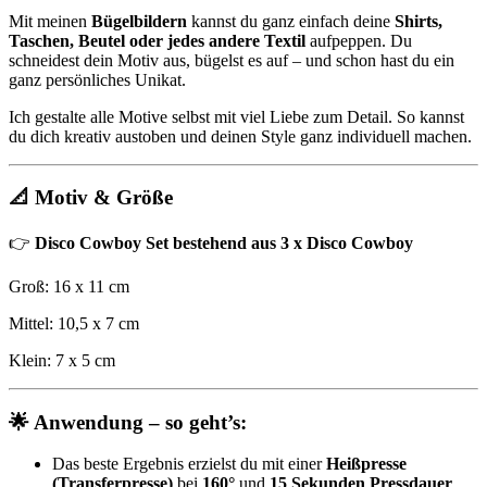
Mit meinen
Bügelbildern
kannst du ganz einfach deine
Shirts,
Taschen, Beutel oder jedes andere Textil
aufpeppen. Du
schneidest dein Motiv aus, bügelst es auf – und schon hast du ein
ganz persönliches Unikat.
Ich gestalte alle Motive selbst mit viel Liebe zum Detail. So kannst
du dich kreativ austoben und deinen Style ganz individuell machen.
📐 Motiv & Größe
👉
Disco Cowboy Set bestehend aus 3 x Disco Cowboy
Groß: 16 x 11 cm
Mittel: 10,5 x 7 cm
Klein: 7 x 5 cm
🌟 Anwendung – so geht’s:
Das beste Ergebnis erzielst du mit einer
Heißpresse
(Transferpresse)
bei
160°
und
15 Sekunden Pressdauer
.