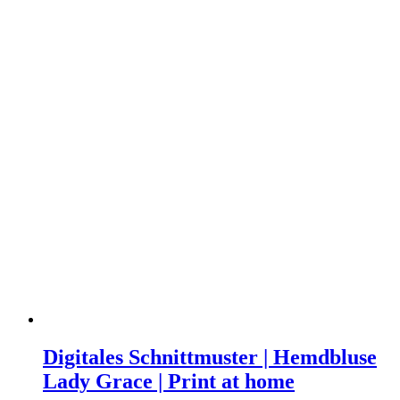
Digitales
Schnittmuster
Digitales Schnittmuster | Hemdbluse
|
Lady Grace | Print at home
Hemdbluse
Lady