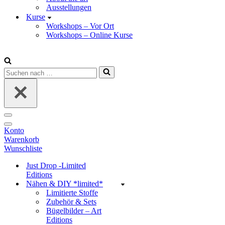
Ausstellungen
Kurse
Workshops – Vor Ort
Workshops – Online Kurse
Suchen
nach …
Navigations-
Menü
Navigations-
Konto
Menü
Warenkorb
Wunschliste
Just Drop -Limited
Editions
Nähen & DIY *limited*
Limitierte Stoffe
Zubehör & Sets
Bügelbilder – Art
Editions