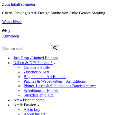
Zum Inhalt springen
Cherry Picking Art & Design Studio von Anke Gerdes Swafing
Wunschliste
Warenkorb
0
Anmelden
Suchen
nach …
Just Drop -Limited Editions
Nähen & DIY *limited*
Limitierte Stoffe
Zubehör & Sets
Bügelbilder – Art Editions
Patches & Webetiketten – Art Editions
Plotter, Laser & Sublimations Dateien *arty*
Schnittmuster-Ebooks
Stickdateien digital
Art – Print at home
Art & Passion
Art to buy
About the art