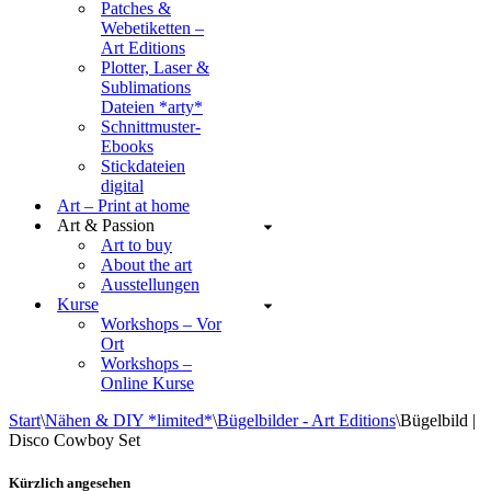
Patches &
Webetiketten –
Art Editions
Plotter, Laser &
Sublimations
Dateien *arty*
Schnittmuster-
Ebooks
Stickdateien
digital
Art – Print at home
Art & Passion
Art to buy
About the art
Ausstellungen
Kurse
Workshops – Vor
Ort
Workshops –
Online Kurse
Start
\
Nähen & DIY *limited*
\
Bügelbilder - Art Editions
\
Bügelbild |
Disco Cowboy Set
Kürzlich angesehen