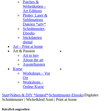
Patches &
Webetiketten –
Art Editions
Plotter, Laser &
Sublimations
Dateien *arty*
Schnittmuster-
Ebooks
Stickdateien
digital
Art – Print at home
Art & Passion
Art to buy
About the art
Ausstellungen
Kurse
Workshops – Vor
Ort
Workshops –
Online Kurse
Start
\
Nähen & DIY *limited*
\
Schnittmuster-Ebooks
\
Digitales
Schnittmuster | Wickelkleid Anni | Print at home
Kürzlich angesehen