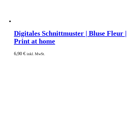
Digitales
Schnittmuster
Digitales Schnittmuster | Bluse Fleur |
|
Print at home
Bluse
Fleur
|
6,90
€
inkl. MwSt.
Print
at
home