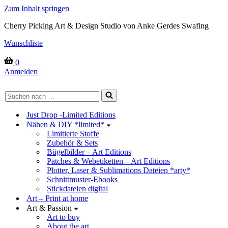
Zum Inhalt springen
Cherry Picking Art & Design Studio von Anke Gerdes Swafing
Wunschliste
Warenkorb
0
Anmelden
Suchen
nach …
Just Drop -Limited Editions
Nähen & DIY *limited*
Limitierte Stoffe
Zubehör & Sets
Bügelbilder – Art Editions
Patches & Webetiketten – Art Editions
Plotter, Laser & Sublimations Dateien *arty*
Schnittmuster-Ebooks
Stickdateien digital
Art – Print at home
Art & Passion
Art to buy
About the art