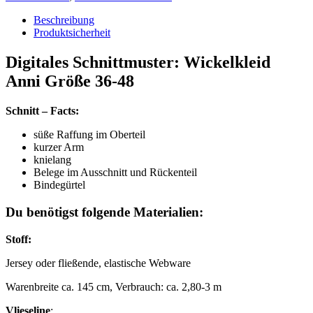
Anni
|
Beschreibung
Print
Produktsicherheit
at
home
Digitales Schnittmuster: Wickelkleid
Menge
Anni Größe 36-48
Schnitt – Facts:
süße Raffung im Oberteil
kurzer Arm
knielang
Belege im Ausschnitt und Rückenteil
Bindegürtel
Du benötigst folgende Materialien:
Stoff:
Jersey oder fließende, elastische Webware
Warenbreite ca. 145 cm, Verbrauch: ca. 2,80-3 m
Vlieseline
: