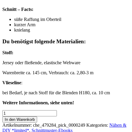
Schnitt – Facts:
süße Raffung im Oberteil
kurzer Arm
knielang
Du benötigst folgende Materialien:
Stoff:
Jersey oder fließende, elastische Webware
Warenbreite ca. 145 cm, Verbrauch: ca. 2,80-3 m
Vlieseline
:
bei Bedarf, je nach Stoff für die Blenden H180, ca. 10 cm
Weitere Informationen, siehe unten!
Digitales
Schnittmuster
In den Warenkorb
|
Artikelnummer:
che_479284_pick_0000249
Kategorien:
Nähen &
Wickelkleid
DIY *limited*
,
Schnittmuster-Ebooks