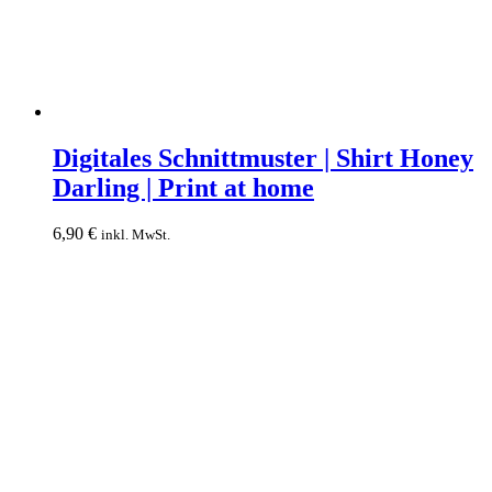
Digitales
Schnittmuster
Digitales Schnittmuster | Shirt Honey
|
Darling | Print at home
Shirt
Honey
Darling
6,90
€
inkl. MwSt.
|
Print
at
home