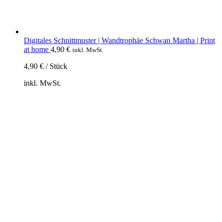
Digitales Schnittmuster | Wandtrophäe Schwan Martha | Print
at home
4,90
€
inkl. MwSt.
4,90
€
/
Stück
inkl. MwSt.