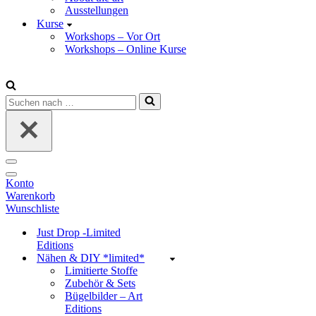
Ausstellungen
Kurse
Workshops – Vor Ort
Workshops – Online Kurse
Suchen
nach …
Navigations-
Menü
Navigations-
Konto
Menü
Warenkorb
Wunschliste
Just Drop -Limited
Editions
Nähen & DIY *limited*
Limitierte Stoffe
Zubehör & Sets
Bügelbilder – Art
Editions