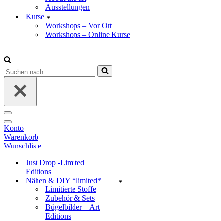
Ausstellungen
Kurse
Workshops – Vor Ort
Workshops – Online Kurse
Suchen
nach …
Navigations-
Menü
Navigations-
Konto
Menü
Warenkorb
Wunschliste
Just Drop -Limited
Editions
Nähen & DIY *limited*
Limitierte Stoffe
Zubehör & Sets
Bügelbilder – Art
Editions