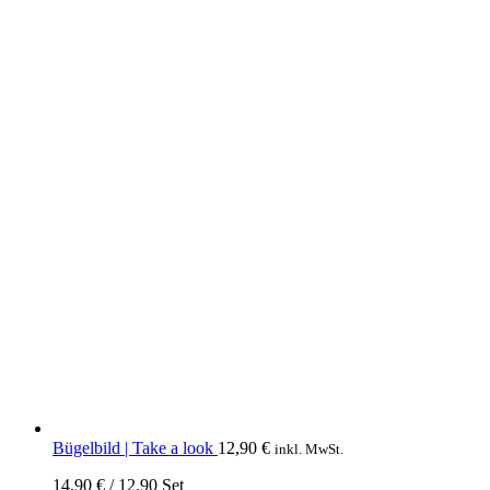
Bügelbild | Take a look
12,90
€
inkl. MwSt.
14,90
€
/
12.90
Set