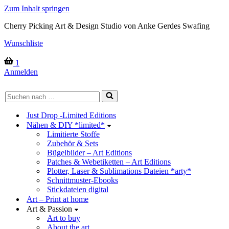
Zum Inhalt springen
Cherry Picking Art & Design Studio von Anke Gerdes Swafing
Wunschliste
Warenkorb
1
Anmelden
Suchen
nach …
Just Drop -Limited Editions
Nähen & DIY *limited*
Limitierte Stoffe
Zubehör & Sets
Bügelbilder – Art Editions
Patches & Webetiketten – Art Editions
Plotter, Laser & Sublimations Dateien *arty*
Schnittmuster-Ebooks
Stickdateien digital
Art – Print at home
Art & Passion
Art to buy
About the art