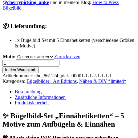
@cherrypicking_anke
und in meinem Blog:
How to Press
Bügelbild
📦 Lieferumfang:
1x Bügelbild-Set mit 5 Einnähetiketten (verschiedene Größen
& Motive)
Motiv
Zurücksetzen
Bügelbild
|
In den Warenkorb
Etiketten
Artikelnummer:
che_861124_pick_00001-1-1-2-1-1-1-1
Set
Kategorien:
Bügelbilder - Art Editions
,
Nähen & DIY *limited*
-
Einnähetiketten
Beschreibung
DIY
Zusätzliche Informationen
Menge
Produktsicherheit
✨ Bügelbild-Set „Einnähetiketten“ – 5
Motive zum Aufbügeln & Einnähen
💖 Mach deine DIY-Projekte unverwechselbar