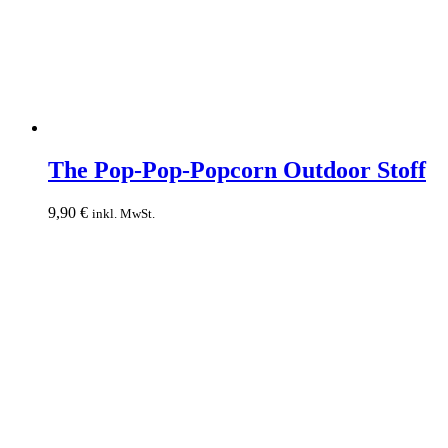
The
Pop-
The Pop-Pop-Popcorn Outdoor Stoff
Pop-
Popcorn
9,90
€
inkl. MwSt.
Outdoor
Stoff