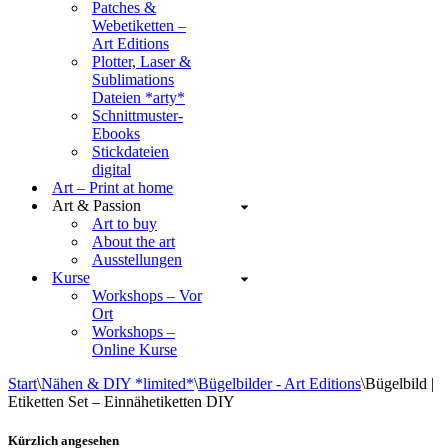
Patches &
Webetiketten –
Art Editions
Plotter, Laser &
Sublimations
Dateien *arty*
Schnittmuster-
Ebooks
Stickdateien
digital
Art – Print at home
Art & Passion
Art to buy
About the art
Ausstellungen
Kurse
Workshops – Vor
Ort
Workshops –
Online Kurse
Start
\
Nähen & DIY *limited*
\
Bügelbilder - Art Editions
\
Bügelbild |
Etiketten Set – Einnähetiketten DIY
Kürzlich angesehen