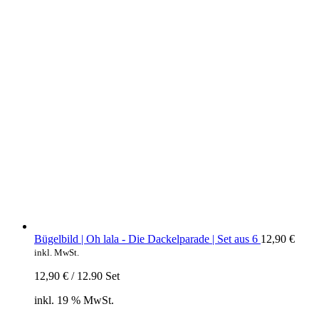
Bügelbild | Oh lala - Die Dackelparade | Set aus 6
12,90
€
inkl. MwSt.
12,90
€
/
12.90
Set
inkl. 19 % MwSt.