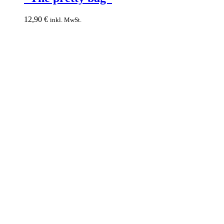
Schnittmuster
“The
12,90
€
inkl. MwSt.
pretty
bag”