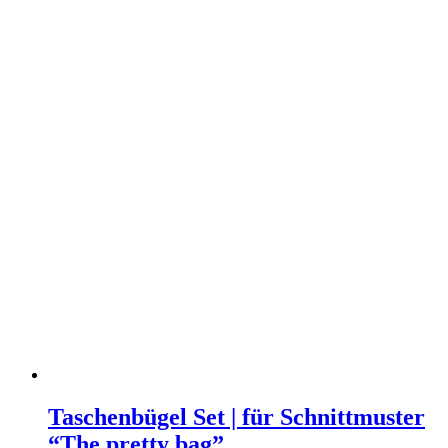
Taschenbügel
Set
Taschenbügel Set | für Schnittmuster
|
“The pretty bag”
für