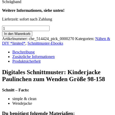
Schrägband
Weitere Informationen, siehe unten!
Lieferzeit:
sofort nach Zahlung
Digitales
Schnittmuster
In den Warenkorb
|
Artikelnummer:
che_514424_pick_0000270
Kategorien:
Nähen &
Wendejacke
DIY *limited*
,
Schnittmuster-Ebooks
Kinder
Paulinchen
Beschreibung
|
Zusätzliche Informationen
Print
Produktsicherheit
at
home
Digitales Schnittmuster: Kinderjacke
Menge
Paulinchen zum Wenden Größe 98-158
Schnitt – Facts:
simple & clean
Wendejacke
Du benötigst folgende Materialien: