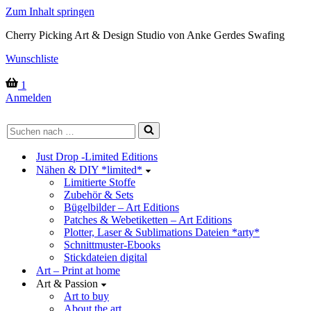
Zum Inhalt springen
Cherry Picking Art & Design Studio von Anke Gerdes Swafing
Wunschliste
Warenkorb
1
Anmelden
Suchen
nach …
Just Drop -Limited Editions
Nähen & DIY *limited*
Limitierte Stoffe
Zubehör & Sets
Bügelbilder – Art Editions
Patches & Webetiketten – Art Editions
Plotter, Laser & Sublimations Dateien *arty*
Schnittmuster-Ebooks
Stickdateien digital
Art – Print at home
Art & Passion
Art to buy
About the art