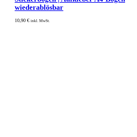
Aufkleber
wiederablösbar
A4-
Bogen
wiederablösbar
10,90
€
inkl. MwSt.