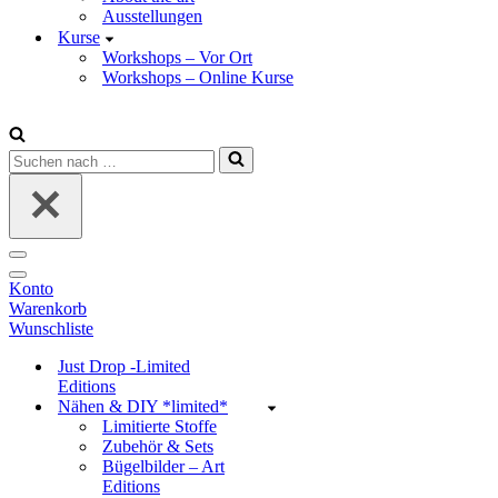
Ausstellungen
Kurse
Workshops – Vor Ort
Workshops – Online Kurse
Suchen
nach …
Navigations-
Menü
Navigations-
Konto
Menü
Warenkorb
Wunschliste
Just Drop -Limited
Editions
Nähen & DIY *limited*
Limitierte Stoffe
Zubehör & Sets
Bügelbilder – Art
Editions