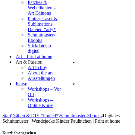
Patches &
Webetiketten –
Art Editions
Plotter, Laser &
Sublimations
Dateien *arty*
Schnittmuster-
Ebooks
Stickdateien
digital
Art – Print at home
Art & Passion
Art to buy
About the art
Ausstellungen
Kurse
Workshops – Vor
Ort
Workshops –
Online Kurse
Start
\
Nähen & DIY *limited*
\
Schnittmuster-Ebooks
\
Digitales
Schnittmuster | Wendejacke Kinder Paulinchen | Print at home
Kürzlich angesehen