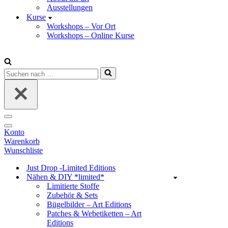
Ausstellungen
Kurse
Workshops – Vor Ort
Workshops – Online Kurse
Suchen
nach …
Navigations-
Menü
Navigations-
Konto
Menü
Warenkorb
Wunschliste
Just Drop -Limited Editions
Nähen & DIY *limited*
Limitierte Stoffe
Zubehör & Sets
Bügelbilder – Art Editions
Patches & Webetiketten – Art
Editions