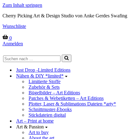
Zum Inhalt springen
Cherry Picking Art & Design Studio von Anke Gerdes Swafing
Wunschliste
Warenkorb
0
Anmelden
Suchen
nach …
Just Drop -Limited Editions
Nähen & DIY *limited*
Limitierte Stoffe
Zubehör & Sets
Bügelbilder – Art Editions
Patches & Webetiketten – Art Editions
Plotter, Laser & Sublimations Dateien *arty*
Schnittmuster-Ebooks
Stickdateien digital
Art – Print at home
Art & Passion
Art to buy
About the art