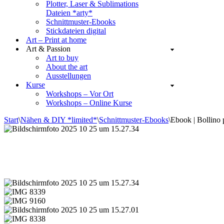
Plotter, Laser & Sublimations
Dateien *arty*
Schnittmuster-Ebooks
Stickdateien digital
Art – Print at home
Art & Passion
Art to buy
About the art
Ausstellungen
Kurse
Workshops – Vor Ort
Workshops – Online Kurse
Start
\
Nähen & DIY *limited*
\
Schnittmuster-Ebooks
\
Ebook | Bollino