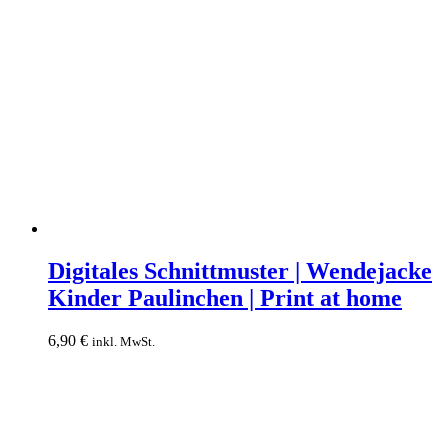
Digitales
Schnittmuster
Digitales Schnittmuster | Wendejacke
|
Kinder Paulinchen | Print at home
Wendejacke
Kinder
Paulinchen
6,90
€
inkl. MwSt.
|
Print
at
home