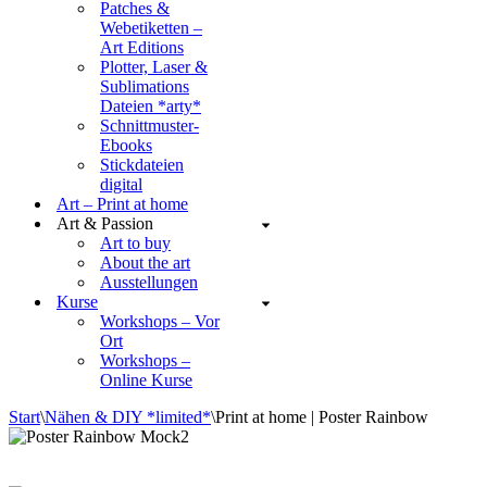
Patches &
Webetiketten –
Art Editions
Plotter, Laser &
Sublimations
Dateien *arty*
Schnittmuster-
Ebooks
Stickdateien
digital
Art – Print at home
Art & Passion
Art to buy
About the art
Ausstellungen
Kurse
Workshops – Vor
Ort
Workshops –
Online Kurse
Start
\
Nähen & DIY *limited*
\
Print at home | Poster Rainbow