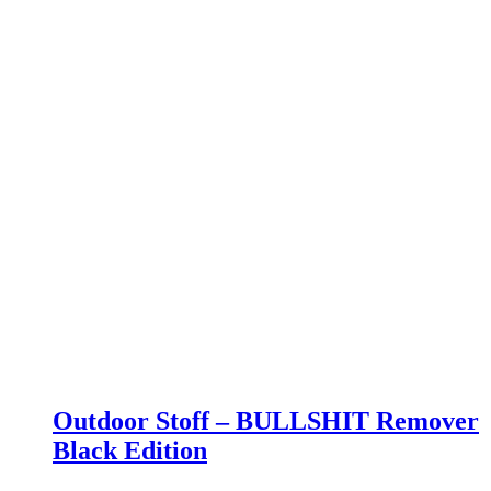
Outdoor
Stoff
Outdoor Stoff – BULLSHIT Remover
–
Black Edition
BULLSHIT
Remover