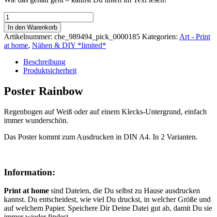
Print
at
In den Warenkorb
home
Artikelnummer:
che_989494_pick_0000185
Kategorien:
Art - Print
|
at home
,
Nähen & DIY *limited*
Poster
Rainbow
Beschreibung
Menge
Produktsicherheit
Poster Rainbow
Regenbogen auf Weiß oder auf einem Klecks-Untergrund, einfach
immer wunderschön.
Das Poster kommt zum Ausdrucken in DIN A4. In 2 Varianten.
Information:
Print at home
sind Dateien, die Du selbst zu Hause ausdrucken
kannst. Du entscheidest, wie viel Du druckst, in welcher Größe und
auf welchem Papier. Speichere Dir Deine Datei gut ab, damit Du sie
immer wieder findest.