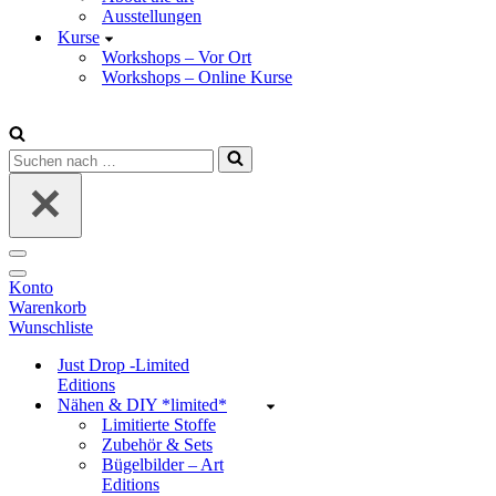
Ausstellungen
Kurse
Workshops – Vor Ort
Workshops – Online Kurse
Suchen
nach …
Navigations-
Menü
Navigations-
Konto
Menü
Warenkorb
Wunschliste
Just Drop -Limited
Editions
Nähen & DIY *limited*
Limitierte Stoffe
Zubehör & Sets
Bügelbilder – Art
Editions