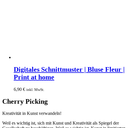
Digitales
Schnittmuster
Digitales Schnittmuster | Bluse Fleur |
|
Print at home
Bluse
Fleur
|
6,90
€
inkl. MwSt.
Print
at
Cherry Picking
home
Kreativität in Kunst verwandeln!
Weil es wichtig ist, sich mit Kunst und Kreativität als Spiegel der