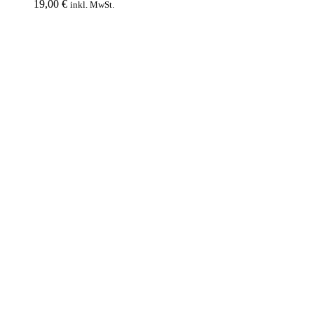
Black
19,00
€
inkl. MwSt.
Edition