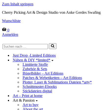
Zum Inhalt springen
Cherry Picking Art & Design Studio von Anke Gerdes Swafing
Wunschliste
Warenkorb
0
Anmelden
Suchen
nach …
Just Drop -Limited Editions
Nähen & DIY *limited*
Limitierte Stoffe
Zubehör & Sets
Bügelbilder – Art Editions
Patches & Webetiketten – Art Editions
Plotter, Laser & Sublimations Dateien *arty*
Schnittmuster-Ebooks
Stickdateien digital
Art – Print at home
Art & Passion
Art to buy
About the art