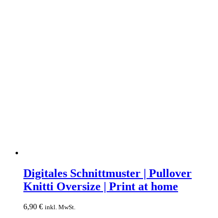
Digitales
Schnittmuster
Digitales Schnittmuster | Pullover
|
Knitti Oversize | Print at home
Pullover
Knitti
Oversize
6,90
€
inkl. MwSt.
|