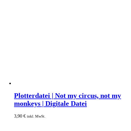
Plotterdatei
|
Plotterdatei | Not my circus, not my
Not
monkeys | Digitale Datei
my
circus,
not
3,90
€
inkl. MwSt.
my
monkeys
|