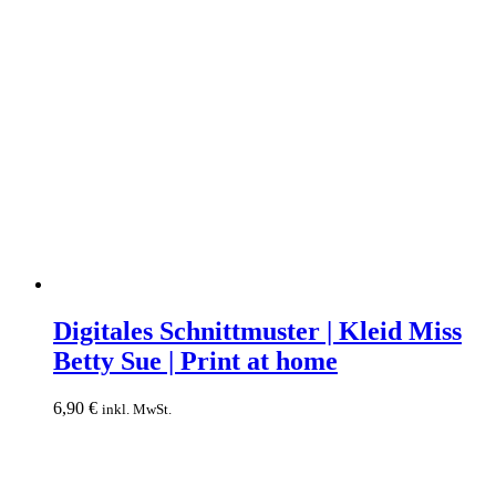
Digitales
Schnittmuster
Digitales Schnittmuster | Kleid Miss
|
Betty Sue | Print at home
Kleid
Miss
Betty
6,90
€
inkl. MwSt.
Sue
|
Print
at