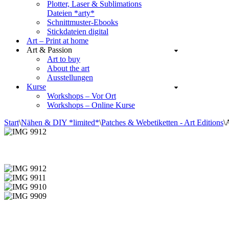
Plotter, Laser & Sublimations
Dateien *arty*
Schnittmuster-Ebooks
Stickdateien digital
Art – Print at home
Art & Passion
Art to buy
About the art
Ausstellungen
Kurse
Workshops – Vor Ort
Workshops – Online Kurse
Start
\
Nähen & DIY *limited*
\
Patches & Webetiketten - Art Editions
\
A