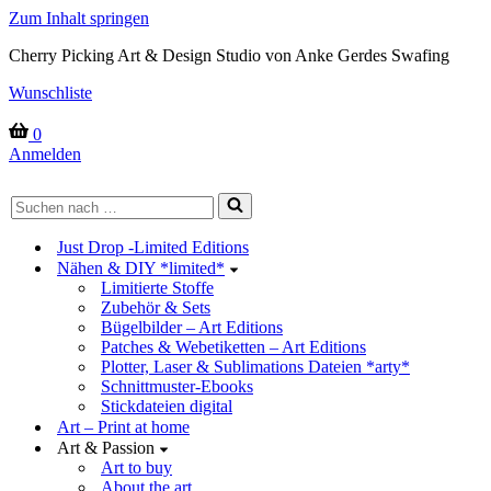
Zum Inhalt springen
Cherry Picking Art & Design Studio von Anke Gerdes Swafing
Wunschliste
Warenkorb
0
Anmelden
Suchen
nach …
Just Drop -Limited Editions
Nähen & DIY *limited*
Limitierte Stoffe
Zubehör & Sets
Bügelbilder – Art Editions
Patches & Webetiketten – Art Editions
Plotter, Laser & Sublimations Dateien *arty*
Schnittmuster-Ebooks
Stickdateien digital
Art – Print at home
Art & Passion
Art to buy
About the art