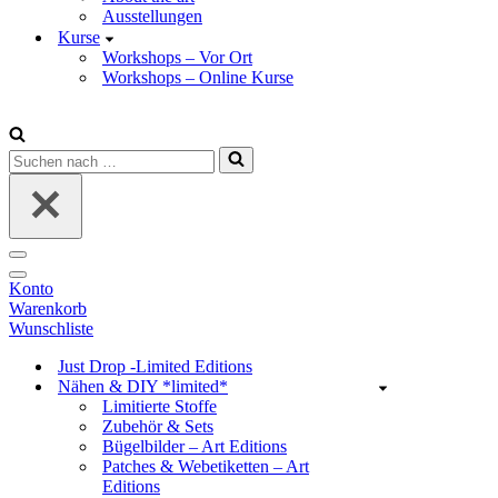
Ausstellungen
Kurse
Workshops – Vor Ort
Workshops – Online Kurse
Suchen
nach …
Navigations-
Menü
Navigations-
Konto
Menü
Warenkorb
Wunschliste
Just Drop -Limited Editions
Nähen & DIY *limited*
Limitierte Stoffe
Zubehör & Sets
Bügelbilder – Art Editions
Patches & Webetiketten – Art
Editions