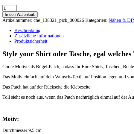
Applikation
Bügelbild
In den Warenkorb
|
Artikelnummer:
che_138321_pick_000026
Kategorien:
Nähen & DIY
Schreibmaschine
|
Beschreibung
Patch
Zusätzliche Informationen
gestickt
Produktsicherheit
Menge
Style your Shirt oder Tasche, egal welches 
Coole Motive als Bügel-Patch, sodass Ihr Eure Shirts, Taschen, Beut
Das Motiv einfach auf dein Wunsch-Textil auf Position legen und von
Das Patch hat auf der Rückseite die Klebeseite.
Toll sieht es noch aus, wenn das Patch nachträglich einmal auf der A
Motiv:
Durchmesser 9,5 cm